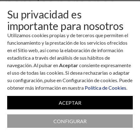
para las personas
Su privacidad es
diabéticas, tiene
importante para nosotros
más minerales y
Utilizamos cookies propias y de terceros que permiten el
funcionamiento y la prestación de los servicios ofrecidos
potasio”
en el Sitio web, así como la elaboración de información
estadística a través del análisis de sus hábitos de
navegación. Al pulsar en
Aceptar
consiente expresamente
el uso de todas las cookies. Si desea rechazarlas o adaptar
1 de septiembre, 2025
su configuración, pulse en Configuración de cookies. Puede
Las altas temperaturas del verano, y cómo estas pueden
obtener más información en nuestra
Política de Cookies
.
conllevar consecuencias negativas en la salud, exigen que se
tomen ciertas precauciones, por ejemplo, para evitar golpes
ACEPTAR
de calor o casos de deshidratación. Estas medidas han de ser
todavía más minuciosas para aquellas personas con
enfermedades crónicas, como la diabetes. El Colegio Oficial
CONFIGURAR
de Farmacéuticos de Madrid (COFM) advierte de que el
calor puede provocar que se alteren los valores de
glucosa
en