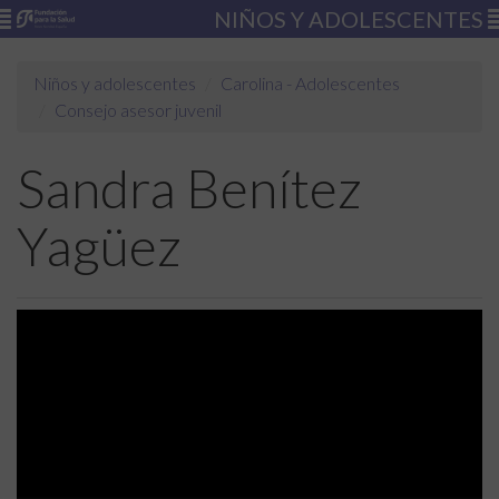
NIÑOS Y ADOLESCENTES
Niños y adolescentes
Carolina - Adolescentes
Consejo asesor juvenil
Sandra Benítez
Yagüez