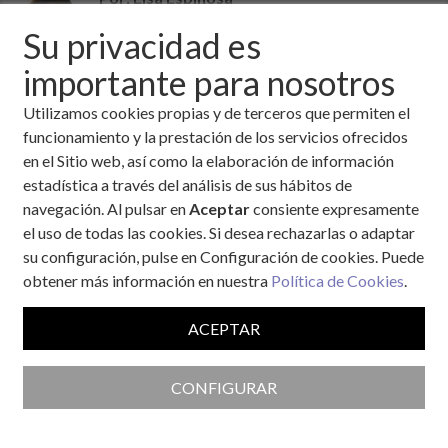
Psicóloga. Asociación para la Diabetes de
Su privacidad es
Tenerife
Temas:
Alimentación / Nutrición
,
Niños y
importante para nosotros
adolescentes
,
Aspectos psicológicos
Utilizamos cookies propias y de terceros que permiten el
Fecha:
27 de junio, 2013
funcionamiento y la prestación de los servicios ofrecidos
en el Sitio web, así como la elaboración de información
Los trastornos de la conducta alimentaria (TCA) son
estadística a través del análisis de sus hábitos de
problemas realmente serios donde existe una alteración
navegación. Al pulsar en
Aceptar
consiente expresamente
grave de la conducta con peligrosas consecuencias para la
el uso de todas las cookies. Si desea rechazarlas o adaptar
salud. Los reconocidos por las clasificaciones oficiales de
su configuración, pulse en Configuración de cookies. Puede
trastornos mentales son: Anorexia Nerviosa (AN), Bulimia
obtener más información en nuestra
Política de Cookies
.
Nerviosa (BN), Trastorno por Atracón (TA) y TCA no
especificados (que no cumplen todos los criterios para un
ACEPTAR
trastorno de la conducta alimentaria específico). También
existen otros trastornos subclínicos (TCA menos graves con
menor intensidad y/o menor frecuencia de síntomas).
CONFIGURAR
Tanto en la AN como
en la BN se da una