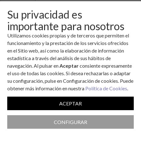
Fecha:
1 de agosto, 2006
Su privacidad es
El Gobierno Vasco, mediante una circular conjunta de los
importante para nosotros
departamentos de Educación y Sanidad, establece un
protocolo de actuación para atender a la población
Utilizamos cookies propias y de terceros que permiten el
escolar con necesidades sanitarias específicas en el
funcionamiento y la prestación de los servicios ofrecidos
curso 2006-2007, circular enviada a todos los centros
en el Sitio web, así como la elaboración de información
escolares y direcciones de comarcas sanitarias.
estadística a través del análisis de sus hábitos de
navegación. Al pulsar en
Aceptar
consiente expresamente
El documento es novedoso y de interés porque reconoce la
el uso de todas las cookies. Si desea rechazarlas o adaptar
existencia de problemas de atención sanitaria para algunos
su configuración, pulse en Configuración de cookies. Puede
niños con enfermedades crónicas, como la diabetes, que
obtener más información en nuestra
Política de Cookies
.
dificultan su plena integración en la escuela.
ACEPTAR
El documento parte de dos “premisas básicas” que
definen bien las dificultades para hallar una solución:
CONFIGURAR
a)
"el sistema sanitario garantiza la atención/asistencia de
toda la población escolar y actúa, por norma, en los
centros de salud; solo excepcionalmente actúa fuera de