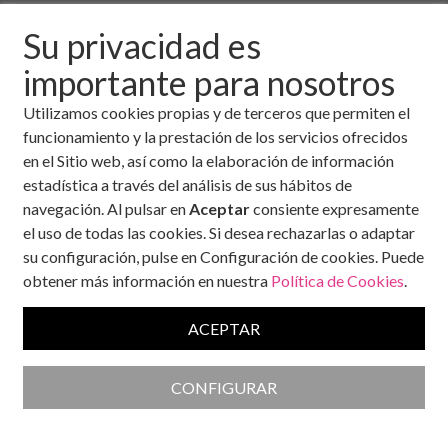
19 de septiembre, 2025
Su privacidad es
El Museo del Prado es una de las pinacotecas más visitadas
importante para nosotros
del mundo. Una de las salas más apreciadas por los amantes
de la pintura es la que contiene la colección de obras de El
Utilizamos cookies propias y de terceros que permiten el
Bosco. El espectador no debería marcharse de Madrid sin
funcionamiento y la prestación de los servicios ofrecidos
antes admirar la maravillosa Mesa de los Pecados Capitales.
en el Sitio web, así como la elaboración de información
estadística a través del análisis de sus hábitos de
En esta pieza, el artista flamenco representa con gran
navegación. Al pulsar en
Aceptar
consiente expresamente
maestría los siete pecados que son principio y fuente de otros
el uso de todas las cookies. Si desea rechazarlas o adaptar
de acuerdo con la tradición cristiana. En uno de los “radios” de
su configuración, pulse en Configuración de cookies. Puede
la “rueda” (la obra tiene forma circular) aparece plasmada la
obtener más información en nuestra
Política de Cookies
.
gula mediante un señor con obesidad que come
desaforadamente sentado en una silla, mientras que un niño
ACEPTAR
pequeño, también con sobrepeso, le reclama al adulto que
comparta el festín.
CONFIGURAR
El Museo del Prado es una de las pinacotecas más visitadas
del mundo. Una de las salas más apreciadas por los amantes