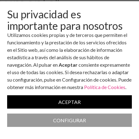
urgente"
Su privacidad es
importante para nosotros
22 de enero, 2026
La obesidad infantil no es un problema puntual, sino una
Utilizamos cookies propias y de terceros que permiten el
tendencia que va a más y que sitúa a España —y
funcionamiento y la prestación de los servicios ofrecidos
especialmente a la Región de Murcia— entre los territorios
en el Sitio web, así como la elaboración de información
con mayor
prevalencia
de sobrepeso en menores. Así lo ha
estadística a través del análisis de sus hábitos de
advertido en Onda Regional Pedro Emilio Alcaraz, catedrático
navegación. Al pulsar en
Aceptar
consiente expresamente
de Ciencias del Deporte de la Universidad Católica de
el uso de todas las cookies. Si desea rechazarlas o adaptar
Murcia y director del Centro de Investigación en Alto
su configuración, pulse en Configuración de cookies. Puede
Rendimiento Deportivo (CIARD), que alerta de que esta
obtener más información en nuestra
Política de Cookies
.
situación tendrá graves consecuencias en la salud de los
futuros adultos si no se actúa de forma urgente y coordinada.
ACEPTAR
Alcaraz colabora con la Gasol Foundation. En La Plaza Pública
Noticias ha señalado que el incremento del sedentarismo, el
CONFIGURAR
uso excesivo de pantallas, el abandono de la dieta
mediterránea, la falta de actividad física y la reducción de las