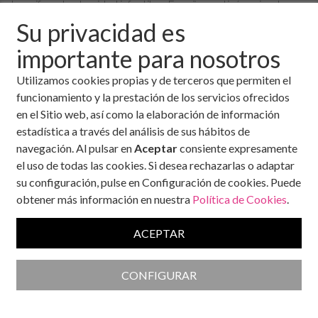
Las cifras de obesidad infantil en España continúan siendo
motivo de preocupación para los especialistas en salud.
Su privacidad es
Desde comienzos de los años 2000, el porcentaje de
importante para nosotros
menores con sobrepeso u obesidad creció de forma intensa
durante la primera década, superando el 18%. Aunque en los
Utilizamos cookies propias y de terceros que permiten el
últimos años la
prevalencia
ha descendido ligeramente, se
funcionamiento y la prestación de los servicios ofrecidos
mantiene por encima del 15%, lo que significa que 15 de cada
en el Sitio web, así como la elaboración de información
100 niños presentan exceso de peso. Un dato que los
estadística a través del análisis de sus hábitos de
expertos consideran “demasiado alto” y que ha llevado a
navegación. Al pulsar en
Aceptar
consiente expresamente
la Organización Mundial de la Salud (OMS) a intensificar sus
el uso de todas las cookies. Si desea rechazarlas o adaptar
recomendaciones.
su configuración, pulse en Configuración de cookies. Puede
Entre las medidas que propone la OMS se encuentra subir los
obtener más información en nuestra
Política de Cookies
.
impuestos a las bebidas azucaradas, con el objetivo de
desincentivar su consumo y, al mismo tiempo, aumentar la
ACEPTAR
recaudación para invertir en sistemas sanitarios.
Uno de los problemas que destacan los expertos es el bajo
CONFIGURAR
coste de los productos ricos en azúcar en comparación con
los saludables. Es el caso de los zumos envasados, la leche con