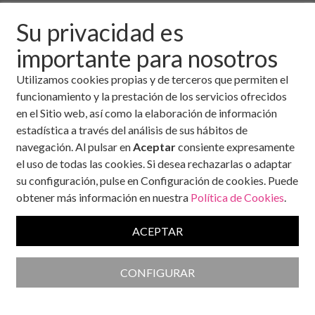
8 de febrero, 2026
Su privacidad es
MadridSin pelos en la lengua. Así escribe (y se expresa) Julio
importante para nosotros
Basulto (Barcelona, 1971), nutricionista que lleva tiempo
haciendo gala de una independencia a prueba de bomba en
Utilizamos cookies propias y de terceros que permiten el
libros como ‘Come mierda’ o este nuevo ‘Todos
funcionamiento y la prestación de los servicios ofrecidos
gordos’ (Vergara). “Con perdón”, como él mismo aclara en la
en el Sitio web, así como la elaboración de información
portada.
estadística a través del análisis de sus hábitos de
navegación. Al pulsar en
Aceptar
consiente expresamente
Basulto pone en el punto de mira todos los caminos que
el uso de todas las cookies. Si desea rechazarlas o adaptar
parecen conducirnos a la obesidad, un estado que amenaza
su configuración, pulse en Configuración de cookies. Puede
nuestra salud pero contra el que se puede combatir. Este
obtener más información en nuestra
Política de Cookies
.
nutricionista nos da las claves sobre cómo hacerlo, abordando
debates como el del 'body shaming', elegir alimentos frente a
ACEPTAR
nutrientes
o incluso los fármacos 'mágicos' contra los kilos de
más.
¿Cómo activar el metabolismo en la menopausia?
CONFIGURAR
Afirmas que vivimos en un mundo diseñado para engordar. ¿A
qué te refieres exactamente?