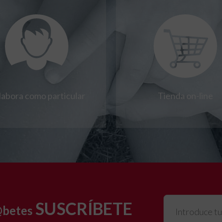
labora como particular
Tienda on-line
SUSCRÍBETE
@betes