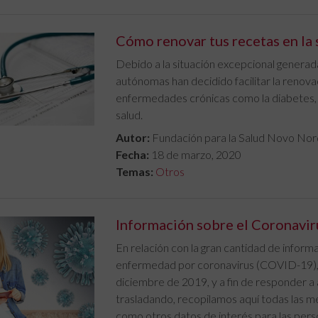
Cómo renovar tus recetas en la 
Debido a la situación excepcional generada
autónomas han decidido facilitar la renova
enfermedades crónicas como la diabetes, 
salud.
Autor:
Fundación para la Salud Novo Nor
Fecha:
18 de marzo, 2020
Temas:
Otros
Información sobre el Coronavi
En relación con la gran cantidad de inform
enfermedad por coronavirus (COVID-19), n
diciembre de 2019, y a fin de responder a
trasladando, recopilamos aquí todas las m
como otros datos de interés para las per