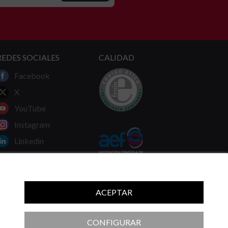
REDES SOCIALES
CALIDAD
Facebook
X
YouTube
Instagram
Linkedin
ACEPTAR
 ni las recomendaciones de su médico.
CONFIGURAR