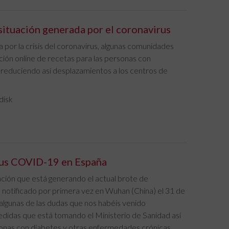
situación generada por el coronavirus
 por la crisis del coronavirus, algunas comunidades
ción online de recetas para las personas con
reduciendo así desplazamientos a los centros de
disk
rus COVID-19 en España
ación que está generando el actual brote de
otificado por primera vez en Wuhan (China) el 31 de
 algunas de las dudas que nos habéis venido
edidas que está tomando el Ministerio de Sanidad así
sonas con diabetes y otras enfermedades crónicas