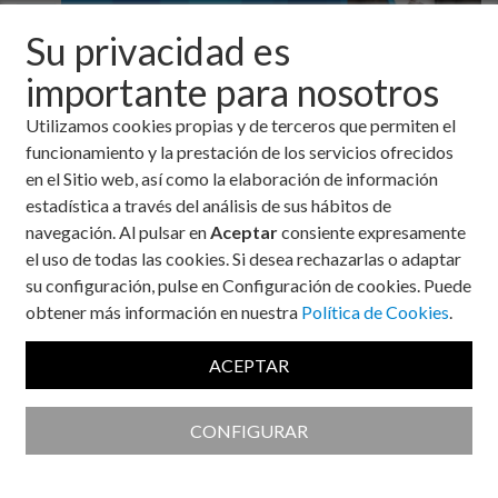
Su privacidad es
Me resulta muy difícil imaginar que pasaba hace 100 años sin
importante para nosotros
insulina
, y los años que han pasado investigando y mejorando la
insulina
.
Utilizamos cookies propias y de terceros que permiten el
funcionamiento y la prestación de los servicios ofrecidos
No me hacen falta 100 años. Hace pocos años insulinizar en el
en el Sitio web, así como la elaboración de información
medio rural o en una consulta de medio urbano por parte de él
estadística a través del análisis de sus hábitos de
médico y la enfermera de Atención Primaria era impensable.
navegación. Al pulsar en
Aceptar
consiente expresamente
Con la formación en Diabetes y las nuevas insulinas, más
el uso de todas las cookies. Si desea rechazarlas o adaptar
seguras, menos inestables, se fue intensificando el inicio de la
su configuración, pulse en Configuración de cookies. Puede
insulinización en nuestro nivel asistencial.
obtener más información en nuestra
Política de Cookies
.
Hoy, estoy seguro que cuando una persona con Diabetes,
habitualmente tipo 2, agota las posibilidades de control con
ACEPTAR
fármacos antidiabéticos orales o inyectables no insulínicos, su
médico de cabecera, inicia la insulinización y hace el ajuste
CONFIGURAR
hasta conseguir un buen control, apoyado por la Educación
Terapéutica adecuada por parte de enfermería.
Esto que hoy parece una obviedad ha supuesto un enorme