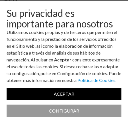
Hasta
Su privacidad es
importante para nosotros
Utilizamos cookies propias y de terceros que permiten el
Neuropatía diabética
funcionamiento y la prestación de los servicios ofrecidos
Muchas personas con diabetes refieren
en el Sitio web, así como la elaboración de información
molestias en los miembros inferiores,
estadística a través del análisis de sus hábitos de
especialmente en los pies, como calambres,
navegación. Al pulsar en
Aceptar
consiente expresamente
hormigueos, entumecimiento, así como
el uso de todas las cookies. Si desea rechazarlas o adaptar
dolores articulares. Estas personas se
su configuración, pulse en Configuración de cookies. Puede
preguntan si estas molestias guardan relación
obtener más información en nuestra
Política de Cookies
.
con su diabetes o son independientes de la
enfermedad.
ACEPTAR
Autor:
Dr. José Ramón Calle
Asesor Médico de la Fundación para la
CONFIGURAR
Diabetes. Especialista en Endocrinología del
Hospital Clínico de Madrid.
Fecha:
23 de noviembre, 2020