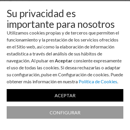
Su privacidad es
Realizado por
importante para nosotros
Utilizamos cookies propias y de terceros que permiten el
funcionamiento y la prestación de los servicios ofrecidos
Si conoces algún material o recurso que consideres
en el Sitio web, así como la elaboración de información
interesante publicar en esta sección,
estadística a través del análisis de sus hábitos de
puedes enviárnoslo para que podamos conocerlo.
navegación. Al pulsar en
Aceptar
consiente expresamente
el uso de todas las cookies. Si desea rechazarlas o adaptar
su configuración, pulse en Configuración de cookies. Puede
Tiempo en rango
obtener más información en nuestra
Política de Cookies
.
Susana Pica Montesinos, enfermera
eduadora en diabetes, nos explica que es el
ACEPTAR
tiempo en rango y la importancia de él.
Autor:
Susana Pica Montesinos
CONFIGURAR
Fecha:
20 de enero, 2022
Categorías:
Materiales Visuales