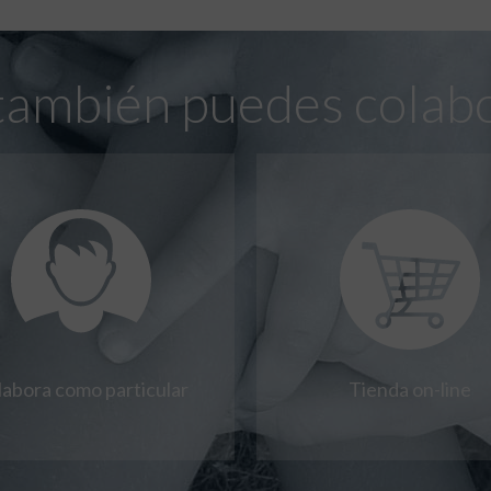
también puedes colab
labora como particular
Tienda on-line