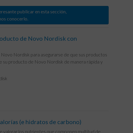
eresante publicar en esta sección,
mos conocerlo.
 producto de Novo Nordisk con
 de Novo Nordisk para asegurarse de que sus productos
 de su producto de Novo Nordisk de manera rápida y
disk
alorías (e hidratos de carbono)
te valorar los nutrientes que componen multitud de