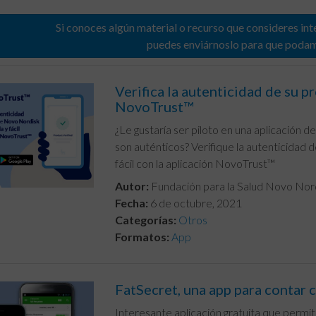
Si conoces algún material o recurso que consideres int
puedes enviárnoslo para que poda
Verifica la autenticidad de su
NovoTrust™
¿Le gustaría ser piloto en una aplicación
son auténticos? Verifique la autenticidad
fácil con la aplicación NovoTrust™
Autor:
Fundación para la Salud Novo Nor
Fecha:
6 de octubre, 2021
Categorías:
Otros
Formatos:
App
FatSecret, una app para contar c
Interesante aplicación gratuita que permi