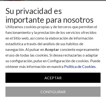
Temas:
Entorno legal
,
Niños y adolescentes
Su privacidad es
Fecha:
1 de septiembre, 2014
importante para nosotros
Debido al gran interés suscitado, en este artículo vamos a
Utilizamos cookies propias y de terceros que permiten el
actualizar la información sobre cómo se está llevando a cabo
funcionamiento y la prestación de los servicios ofrecidos
la aplicación del Real Decreto 1148/2011 para la aplicación y
en el Sitio web, así como la elaboración de información
desarrollo, en el sistema de la Seguridad Social, de la
estadística a través del análisis de sus hábitos de
prestación económica por cuidado de menores afectados
navegación. Al pulsar en
Aceptar
consiente expresamente
por cáncer u otra enfermedad grave,
en este caso concreto
el uso de todas las cookies. Si desea rechazarlas o adaptar
por Diabetes tipo 1
.
su configuración, pulse en Configuración de cookies. Puede
Para aquellos que no han leído o no conocen el informe previo
obtener más información en nuestra
Política de Cookies
.
que realizamos en mayo de 2013, y que este artículo
pretende complementar, os sugerimos consultar primero el
ACEPTAR
artículo en donde se explican las características de la
prestación, requisitos básicos así como el procedimiento a
CONFIGURAR
seguir para la petición. Está a vuestra disposición en el
siguiente enlace de nuestra web: