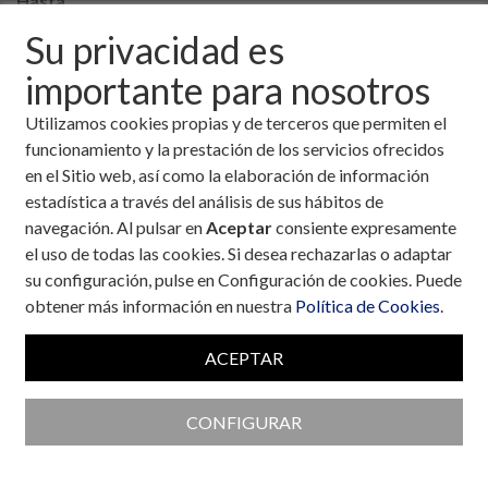
Hasta
Su privacidad es
importante para nosotros
Utilizamos cookies propias y de terceros que permiten el
Las dos caras de la discriminación
funcionamiento y la prestación de los servicios ofrecidos
por diabetes en la empresa
en el Sitio web, así como la elaboración de información
Casos de discriminación por diabetes en la
estadística a través del análisis de sus hábitos de
empresa.
navegación. Al pulsar en
Aceptar
consiente expresamente
Autor:
Javier Sanhonorato Vázquez
el uso de todas las cookies. Si desea rechazarlas o adaptar
Abogado. Presidente Addeisa. Integrante del
su configuración, pulse en Configuración de cookies. Puede
Grupo de Educación Terapéutica SED
obtener más información en nuestra
Política de Cookies
.
Fecha:
27 de enero, 2020
Temas:
Entorno legal
ACEPTAR
CONFIGURAR
Contra la discriminación laboral
de las personas con diabetes en el
empleo público