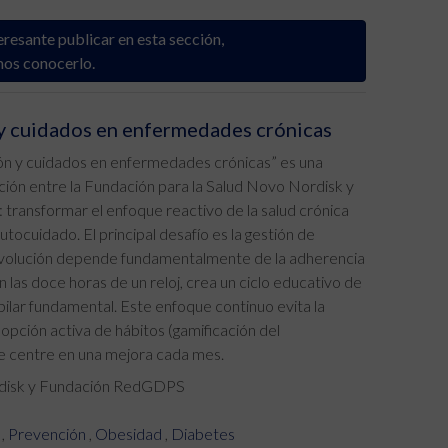
eresante publicar en esta sección,
mos conocerlo.
n y cuidados en enfermedades crónicas
ión y cuidados en enfermedades crónicas” es una
ración entre la Fundación para la Salud Novo Nordisk y
 transformar el enfoque reactivo de la salud crónica
tocuidado. El principal desafío es la gestión de
volución depende fundamentalmente de la adherencia
n las doce horas de un reloj, crea un ciclo educativo de
lar fundamental. Este enfoque continuo evita la
opción activa de hábitos (gamificación del
se centre en una mejora cada mes.
rdisk y Fundación RedGDPS
,
Prevención
,
Obesidad
,
Diabetes