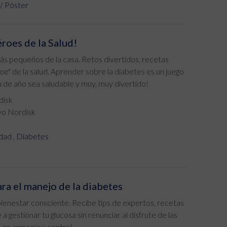
 / Póster
roes de la Salud!
ás pequeños de la casa. Retos divertidos, recetas
oe" de la salud. Aprender sobre la diabetes es un juego
in de año sea saludable y muy, muy divertido!
disk
vo Nordisk
dad
,
Diabetes
ara el manejo de la diabetes
enestar consciente. Recibe tips de expertos, recetas
 gestionar tu glucosa sin renunciar al disfrute de las
e en armonía y control.