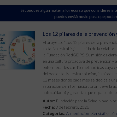
Si conoces algún material o recurso que consideres int
puedes enviárnoslo para que poda
Los 12 pilares de la prevenció
El proyecto “Los 12 pilares de la prevenc
iniciativa estratégica nacida de la colabo
la Fundación RedGDPS. Su misión es clara:
en una cultura proactiva de prevención y au
enfermedades cardio-metabólicas cuya e
del paciente. Nuestra solución, inspirada e
12 meses donde cada mes se dedica a un pi
saturación de información, promueve la ad
autocuidado) y garantiza que el paciente 
Autor:
Fundación para la Salud Novo No
Fecha:
9 de febrero, 2026
Categorías:
Alimentación
,
Sensibilización