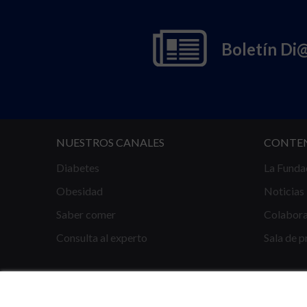
Boletín Di
NUESTROS CANALES
CONTE
Diabetes
La Funda
Obesidad
Noticias
Saber comer
Colabor
Consulta al experto
Sala de p