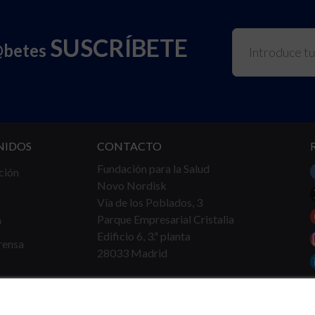
SUSCRÍBETE
@betes
NIDOS
CONTACTO
Fundación para la Salud
ción
Novo Nordisk
Vía de los Poblados, 3
Parque Empresarial Cristalia
a
Edificio 6, 3.ª planta
rensa
28033 Madrid
Tel.
91 360 16 40
info@fundacionparalasalud.org