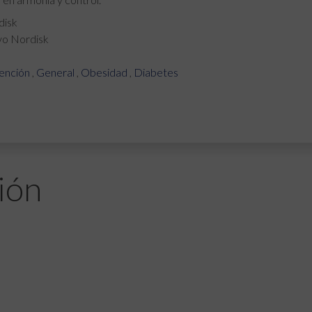
disk
vo Nordisk
ención
,
General
,
Obesidad
,
Diabetes
ión