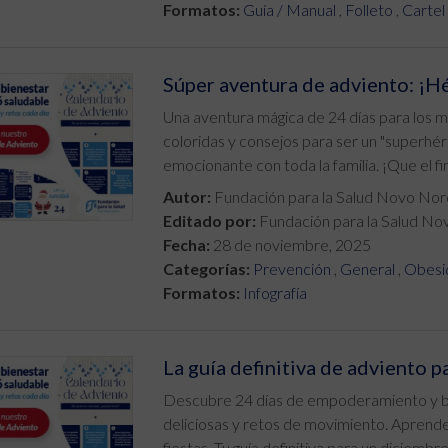
Formatos:
Guía / Manual
,
Folleto
,
Cartel
Súper aventura de adviento: ¡Hé
Una aventura mágica de 24 días para los m
coloridas y consejos para ser un "superhér
emocionante con toda la familia. ¡Que el f
Autor:
Fundación para la Salud Novo Nor
Editado por:
Fundación para la Salud No
Fecha:
28 de noviembre, 2025
Categorías:
Prevención
,
General
,
Obesi
Formatos:
Infografía
La guía definitiva de adviento p
Descubre 24 días de empoderamiento y bi
deliciosas y retos de movimiento. Aprende a
fiestas. Tu guía definitiva para un diciembr