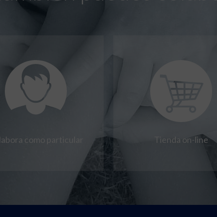
labora como particular
Tienda on-line