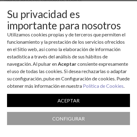
Su privacidad es
Causas
importante para nosotros
Hasta hoy, se desconocen las causas exactas que dan origen a
una diabetes tipo 1. Se sabe que existen una serie de factores
Utilizamos cookies propias y de terceros que permiten el
combinados entre sí:
funcionamiento y la prestación de los servicios ofrecidos
en el Sitio web, así como la elaboración de información
Factor genético
. Se hereda la predisposición a tener
estadística a través del análisis de sus hábitos de
diabetes, no la diabetes en sí. Sólo el 13% de los niños y
navegación. Al pulsar en
Aceptar
consiente expresamente
adolescentes con diabetes tienen un padre o hermano
el uso de todas las cookies. Si desea rechazarlas o adaptar
con esta enfermedad. Sabemos que la causa no es
su configuración, pulse en Configuración de cookies. Puede
totalmente debida a la herencia por los estudios que se
obtener más información en nuestra
Política de Cookies
.
han realizado en gemelos idénticos. Cuando un gemelo
tiene diabetes tipo 1, sólo en la mitad de los casos el
ACEPTAR
otro gemelo desarrollará la enfermedad. Si la causa
fuese únicamente genética, ambos gemelos
desarrollarían siempre la enfermedad.
CONFIGURAR