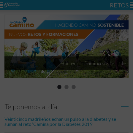
RETOS
Haciendo Camino sostenible
Te ponemos al día:
Veinticinco madrileños echan un pulso a la diabetes y se
suman al reto ‘Camina por la Diabetes 2019’