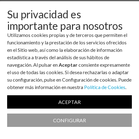
Quince lusos echan un pulso a la diabetes y se suman al reto
‘Camina por la Diabetes 2019’
Su privacidad es
importante para nosotros
Arranca la nueva edición del Reto ‘Camina por la Diabetes
2019’
Utilizamos cookies propias y de terceros que permiten el
funcionamiento y la prestación de los servicios ofrecidos
El camino de Santiago: una experiencia única para más de 200
en el Sitio web, así como la elaboración de información
personas con diabetes
estadística a través del análisis de sus hábitos de
navegación. Al pulsar en
Aceptar
consiente expresamente
Valencia da visibilidad a la diabetes con actividades
deportivas para toda la familia
el uso de todas las cookies. Si desea rechazarlas o adaptar
su configuración, pulse en Configuración de cookies. Puede
obtener más información en nuestra
Política de Cookies
.
ACEPTAR
¡Nuestros retos para este año!
CONFIGURAR