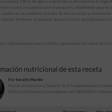
o ponemos 2 litros de agua y cuando hierva introducimos los ingred
tén cocidos, los pasamos por el pasapurés, añadiéndole agua de la
 punto de sal, añadimos el aceite de oliva en crudo y removemos 
 caliente. Podemos acompañar de unos trocitos de paleta ibérica 
ón y delicadeza para sacar partido y aprovechar las sobras de com
mación nutricional de esta receta
Por Serafín Murillo
Asesor en Nutrición y Deporte de la Fundación para la Diab
Dietista-Nutricionista Investigador del CIBERDEM. Hospital 
utricional
Por persona
Info. nut