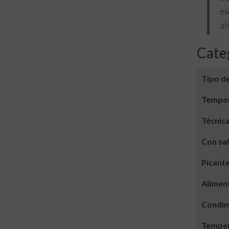
el
al
Cate
Tipo de
Tempo
Técnica
Con sa
Picant
Alimen
Condi
Tempera