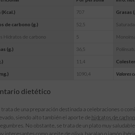
 (Kcal.)
707
Grasas (
s de carbono (g.)
52,5
Saturadas
s Hidratos de carbono
5
Monoinsa
as (g.)
36,5
Poliinsatu
.)
11,4
Colester
mg.)
1090,4
Valores c
tario dietético
 trata de una preparación destinada a celebraciones o comi
evado, siendo alto también el aporte de
hidratos de carbo
legumbres. No obstante, se trata de un plato muy saludable
y interesantes como aceite de oliva, bacalao o jamón ibéri