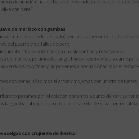
mos de unas láminas de bacalao desalado y cocinado a potencia m
oliva con perejil.
uave de marisco con gambas
:
s el fumet (caldo de pescado) poniendo a hervir desde frío las cabe
de del puerro y los tallos de perejil.
ir durante 1 hora, colamos con un colador fino y reservamos.
alsa de marisco, pelamos los langostinos y reservamos la carne para l
as verduras muy finas y las ponemos a pochar. Añadimos el tomate 
s con coñac, añadimos el arroz y mojamos con un litro de fumet. 
s.
riturado pasamos por el colador, ponemos a punto de sal y ya tene
 las gambas al vapor con un poco de aceite de oliva, agua y sal.
 acelgas con crujiente de ibérico
: