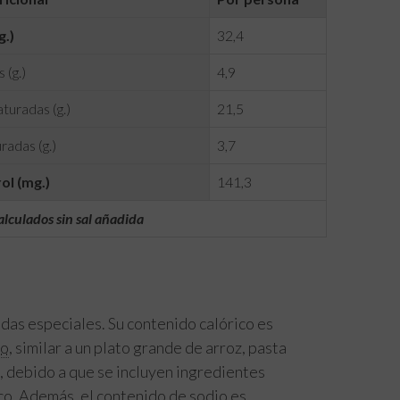
g.)
32,4
 (g.)
4,9
turadas (g.)
21,5
radas (g.)
3,7
ol (mg.)
141,3
alculados sin sal añadida
das especiales. Su contenido calórico es
no
, similar a un plato grande de arroz, pasta
, debido a que se incluyen ingredientes
co. Además, el contenido de sodio es