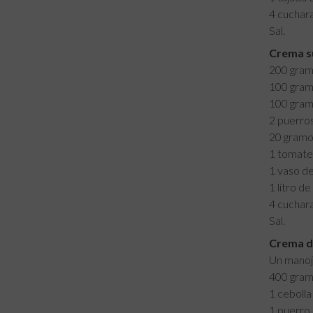
4 cuchara
Sal.
Crema s
200 gram
100 gram
100 gram
2 puerros
20 gramos
1 tomate
1 vaso de
1 litro d
4 cuchara
Sal.
Crema de
Un manoj
400 gram
1 cebolla
1 puerro.