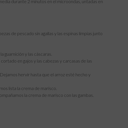
edia durante 2 minutos en el microondas, untadas en
zas de pescado sin agallas y las espinas limpias junto
a guarnición y las cáscaras.
cortado en gajos y las cabezas y carcasas de las
Dejamos hervir hasta que el arroz esté hecho y
mos lista la crema de marisco.
 Acompañamos la crema de marisco con las gambas.