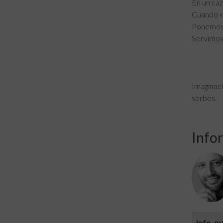
En un caz
Cuando es
Ponemos a
Servimos
Imaginaci
sorbos.
Infor
Info. n