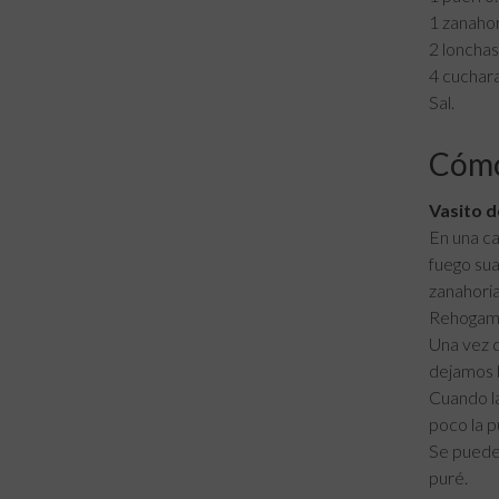
1 zanahor
2 lonchas
4 cuchara
Sal.
Cómo
Vasito d
En una ca
fuego sua
zanahoria
Rehogamos
Una vez q
dejamos h
Cuando la
poco la p
Se puede 
puré.