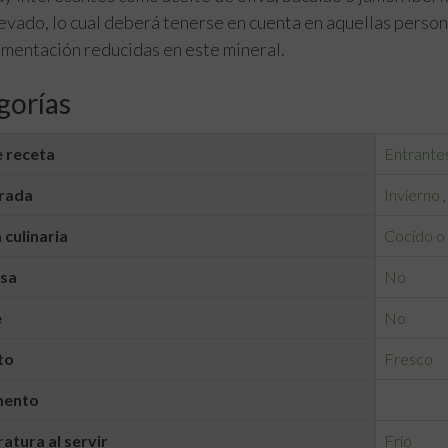
evado, lo cual deberá tenerse en cuenta en aquellas perso
imentación reducidas en este mineral.
gorías
 receta
Entrante
rada
Invierno
 culinaria
Cocido o
lsa
No
e
No
to
Fresco
mento
tura al servir
Frío