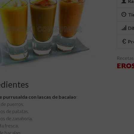
Ra
Ti
Di
Pr
Recetas 
edientes
e purrusalda con lascas de bacalao
:
 de puerros.
os de patatas.
os de zanahoria.
ta fresca.
de bacalao.