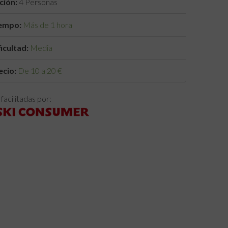
ción:
4 Personas
empo:
Más de 1 hora
ficultad:
Media
ecio:
De 10 a 20 €
facilitadas por: