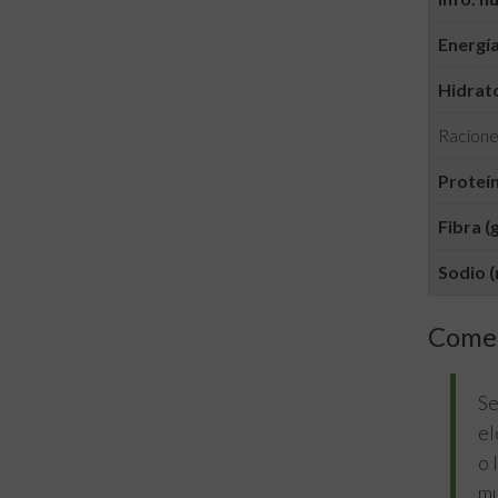
Energía
Hidrato
Racione
Proteín
Fibra (g
Sodio (
Comen
Se
el
o 
mu