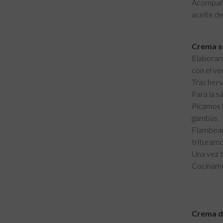
Acompaña
aceite de 
Crema s
Elaboramo
con el ver
Tras herv
Para la s
Picamos l
gambas.
Flambeamo
trituramo
Una vez t
Cocinamos
Crema de