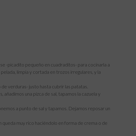
sse -picadito pequeño en cuadraditos- para cocinarla a
elada, limpia y cortada en trozos irregulares, y la
e verduras- justo hasta cubrir las patatas.
, añadimos una pizca de sal, tapamos la cazuela y
ponemos a punto de sal y tapamos. Dejamos reposar un
ién queda muy rico haciéndolo en forma de crema o de