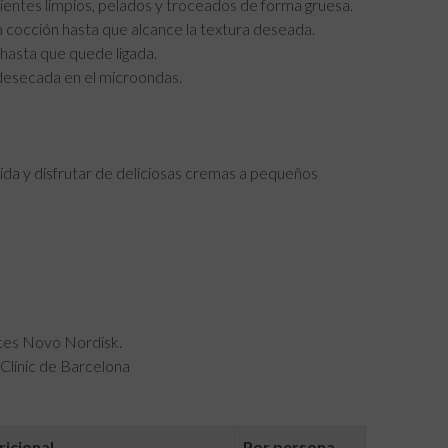
ientes limpios, pelados y troceados de forma gruesa.
 cocción hasta que alcance la textura deseada.
hasta que quede ligada.
desecada en el microondas.
ida y disfrutar de deliciosas cremas a pequeños
etes Novo Nordisk.
Clínic de Barcelona
ricional
Por persona