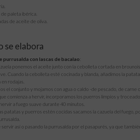
ia.
 de paleta ibérica.
das de aceite de oliva.
 se elabora
e purrusalda con lascas de bacalao
:
zuela ponemos el aceite junto con la cebolleta cortada en brounoi
ve. Cuando la cebolleta esté cocinada y blanda, añadimos la patata p
 en rodajas.
 el conjunto y mojamos con agua o caldo -de pescado, de carne o d
ue comienza a hervir, incorporamos los puerros limpios y troceados
ervir a fuego suave durante 40 minutos.
s patatas y puerros estén cocidas sacamos la cazuela del fuego, 
urrusalda.
servir así o pasando la purrusalda por el pasapurés, ya que tamb