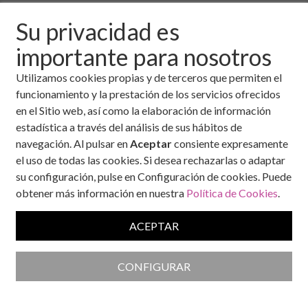
Origen
Su privacidad es
importante para nosotros
País
Utilizamos cookies propias y de terceros que permiten el
funcionamiento y la prestación de los servicios ofrecidos
en el Sitio web, así como la elaboración de información
Provincia
estadística a través del análisis de sus hábitos de
navegación. Al pulsar en
Aceptar
consiente expresamente
el uso de todas las cookies. Si desea rechazarlas o adaptar
su configuración, pulse en Configuración de cookies. Puede
obtener más información en nuestra
Política de Cookies
.
Año de nacimiento
ACEPTAR
CONFIGURAR
Índice de masa corporal
Para que calculemos su IMC facilítenos su peso y altura