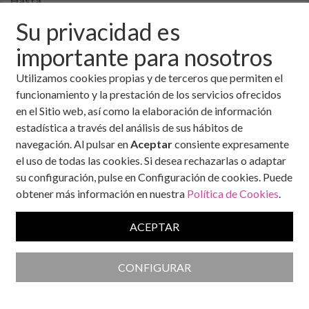
Hasta
Su privacidad es
importante para nosotros
Utilizamos cookies propias y de terceros que permiten el
La Fundación para la Salud Novo
10
funcionamiento y la prestación de los servicios ofrecidos
Nordisk y la Fundación RedGDPS
lanzan “Los 12 pilares”, una
en el Sitio web, así como la elaboración de información
feb, 2026
estrategia pionera para
estadística a través del análisis de sus hábitos de
transformar el autocuidado en
navegación. Al pulsar en
Aceptar
consiente expresamente
enfermedades crónicas
el uso de todas las cookies. Si desea rechazarlas o adaptar
su configuración, pulse en Configuración de cookies. Puede
Bajo el concepto del “Reloj de la prevención
obtener más información en nuestra
Política de Cookies
.
crónica”, la iniciativa establece un ciclo
educativo de 12 meses para mejorar el
ACEPTAR
manejo de la diabetes, la obesidad y el riesgo
cardiovascular. El proyecto, liderado por el
Dr. Francisco Javier Ortega Ríos, busca
CONFIGURAR
convertir la prevención en un plan de mejora
mensual sencillo, medible y orientado a evitar