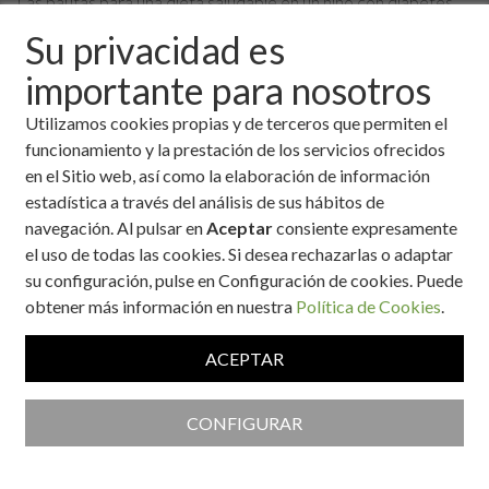
Las pautas para una dieta saludable en un niño con diabetes
son:
Su privacidad es
Variedad:
Cambiar diariamente al escoger entre los
importante para nosotros
diferentes tipos de alimentos que forman cada grupo de
las equivalencias.
Utilizamos cookies propias y de terceros que permiten el
funcionamiento y la prestación de los servicios ofrecidos
Control del peso:
En los niños con sobrepeso para su
en el Sitio web, así como la elaboración de información
edad no se debe restringir calorías de la dieta, sino
estadística a través del análisis de sus hábitos de
fomentar la actividad física, manteniendo una dieta
navegación. Al pulsar en
Aceptar
consiente expresamente
variada y equilibrada.
el uso de todas las cookies. Si desea rechazarlas o adaptar
Moderación en la ingesta de la sal y bebidas
su configuración, pulse en Configuración de cookies. Puede
refrescantes.
En la infancia nunca dar alcohol.
obtener más información en nuestra
Política de Cookies
.
Evitar ciertas restricciones como usar productos
desnatados,
ya que estos en los niños pueden producir
ACEPTAR
deficiencias de vitaminas liposolubles o de ácidos grasos
esenciales que puede perjudicar en el crecimiento y
CONFIGURAR
desarrollo del niño.
En la dieta del niño cada grupo de alimentos aporta unos