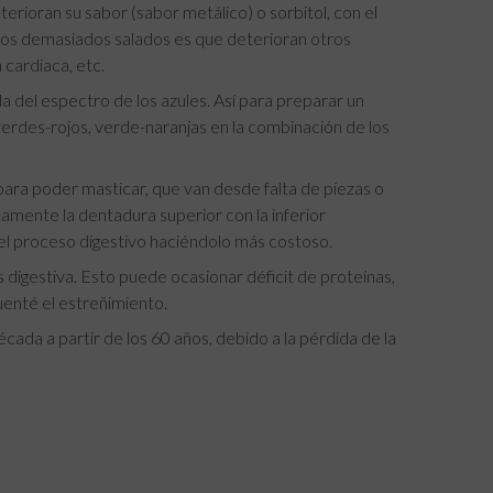
erioran su sabor (sabor metálico) o sorbitol, con el
los demasiados salados es que deterioran otros
cardiaca, etc.
a del espectro de los azules. Así para preparar un
rdes-rojos, verde-naranjas en la combinación de los
ra poder masticar, que van desde falta de piezas o
amente la dentadura superior con la inferior
a el proceso digestivo haciéndolo más costoso.
digestiva. Esto puede ocasionar déficit de proteínas,
cuenté el estreñimiento.
ada a partir de los 60 años, debido a la pérdida de la