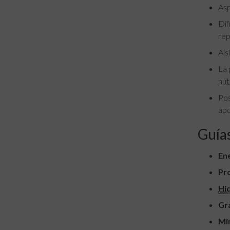
Asp
Dif
rep
Ais
La 
nut
Pos
apo
Guías
Ene
Pro
Hi
Gr
Min