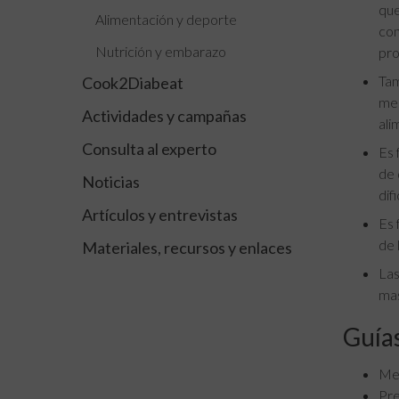
que
Alimentación y deporte
con
Nutrición y embarazo
pro
Tam
Cook2Diabeat
men
Actividades y campañas
ali
Consulta al experto
Es 
de 
Noticias
dif
Artículos y entrevistas
Es 
de 
Materiales, recursos y enlaces
Las
mas
Guías
Men
Pre