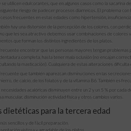
 se utilicen edulcorantes, que en algunos casos como la sacarina det
siguiente riesgo de padecer procesos diarreicos. El problema con 
cesos frecuentes en estas edades como hipertensión, insuficiencia 
bién hay una distorsión de la percepción de los colores, con pérdid
ú que les sea atractivo debemos usar combinaciones de colores ve
mentos que forman los distintos ingredientes de los platos.
frecuente encontrar que las personas mayores tengan problemas pa
dentadura completa, hasta tener mala oclusión (no encajan correct
icultando la masticación). Cualquiera de estas alteraciones dificult
frecuente que también aparezcan disminuciones en las secreciones 
hierro, de calcio, de los folatos y de la vitamina B6. También es fre
 necesidades acalóricas disminuyen entre un 2 y un 5 % por cada déc
a muscular, disminución actividad física y otros cambios varios.
 dietéticas para la tercera edad
ús sencillos y de fácil preparación.
sentación vistosa y agradable de los platos.