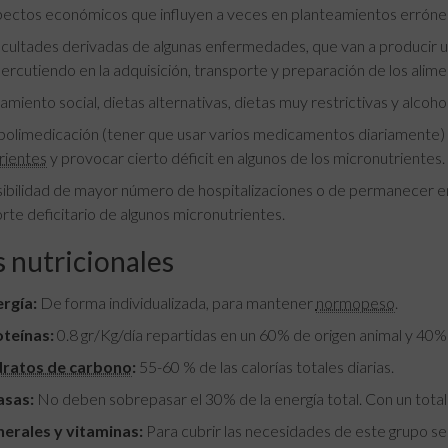
ectos económicos que influyen a veces en planteamientos erróneos
icultades derivadas de algunas enfermedades, que van a producir 
ercutiendo en la adquisición, transporte y preparación de los alime
lamiento social, dietas alternativas, dietas muy restrictivas y alcoho
polimedicación (tener que usar varios medicamentos diariamente) 
rientes
y provocar cierto déficit en algunos de los micronutrientes.
ibilidad de mayor número de hospitalizaciones o de permanecer en 
rte deficitario de algunos micronutrientes.
 nutricionales
rgía:
De forma individualizada, para mantener
normopeso
.
teínas:
0.8 gr/Kg/día repartidas en un 60% de origen animal y 40% 
dratos de carbono
:
55-60 % de las calorías totales diarias.
asas:
No deben sobrepasar el 30% de la energía total. Con un total
erales y vitaminas:
Para cubrir las necesidades de este grupo se