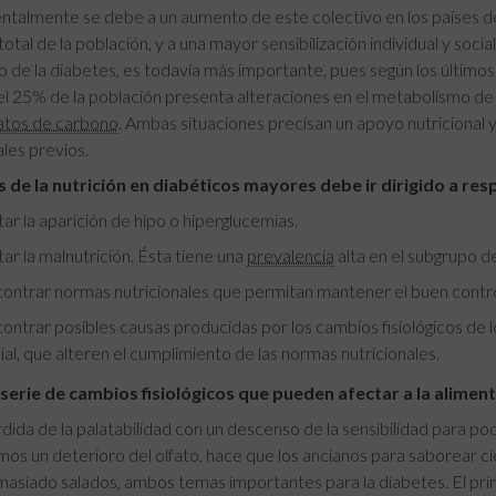
almente se debe a un aumento de este colectivo en los países des
total de la población, y a una mayor sensibilización individual y soc
o de la diabetes, es todavía más importante, pues según los últimos
el 25% de la población presenta alteraciones en el metabolismo de
atos de carbono
. Ambas situaciones precisan un apoyo nutricional y
ales previos.
és de la nutrición en diabéticos mayores debe ir dirigido a re
tar la aparición de hipo o hiperglucemias.
tar la malnutrición. Ésta tiene una
prevalencia
alta en el subgrupo d
ontrar normas nutricionales que permitan mantener el buen control
ontrar posibles causas producidas por los cambios fisiológicos de l
ial, que alteren el cumplimiento de las normas nutricionales.
serie de cambios fisiológicos que pueden afectar a la alimen
dida de la palatabilidad con un descenso de la sensibilidad para pod
mos un deterioro del olfato, hace que los ancianos para saborear 
asiado salados, ambos temas importantes para la diabetes. El prime