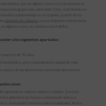
arrollados, que en algunos casos está alcanzando el
ial hacia este grupo más vulnerable. Esto, centrándolo en
 estudios epidemiológicos, en España, a partir de los
 los
hidratos de carbono
, ya sea diabetes o intolerancia
, en algunos casos, un cambio en los hábitos
sponder a los siguientes apartados:
e mayores de 70 años.
 metabólico, pero respetando la calidad de vida.
os años y de las alteraciones derivadas del entorno
tación como:
er apreciar los sabores dulces y salados. Si a esto
ciertos alimentos los tomen o demasiado dulces o
ro, al no poder tomar los dulces habituales, lleva a