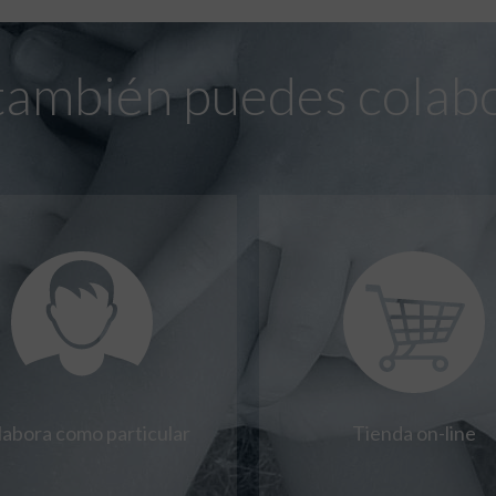
también puedes colab
labora como particular
Tienda on-line