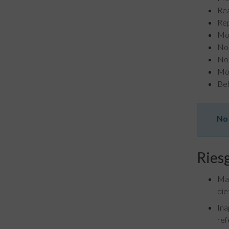
Rea
Rep
Mod
No 
No 
Mod
Beb
No 
Riesg
Mal
die
Ina
ref