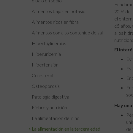
o bajo en sodio
Fundament
Alimentos bajos en potasio
20 % del 
el entorn
Alimentos ricos en fibra
65 años, 
Alimentos con alto contenido de sal
a los
hidr
nutricion
Hipertriglicemias
El inter
Hiperuricemia
Evi
Hipertensión
Evi
Colesterol
Enc
Osteoporosis
Enc
soc
Patología digestiva
Hay una 
Fiebre y nutrición
Pér
La alimentación del niño
uni
La alimentación en la tercera edad
dem