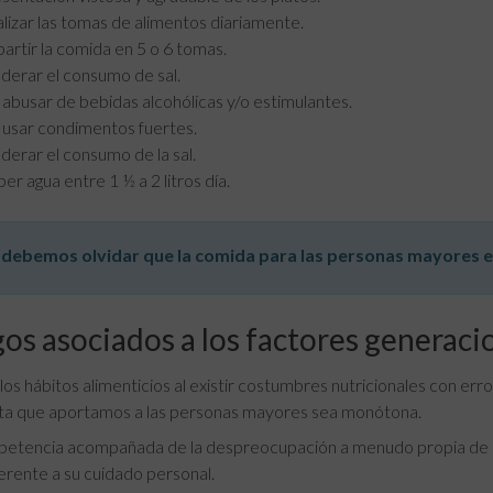
lizar las tomas de alimentos diariamente.
artir la comida en 5 o 6 tomas.
erar el consumo de sal.
abusar de bebidas alcohólicas y/o estimulantes.
usar condimentos fuertes.
erar el consumo de la sal.
er agua entre 1 ½ a 2 litros día.
debemos olvidar que la comida para las personas mayores es 
os asociados a los factores generaci
os hábitos alimenticios al existir costumbres nutricionales con erro
ta que aportamos a las personas mayores sea monótona.
petencia acompañada de la despreocupación a menudo propia de la
erente a su cuidado personal.