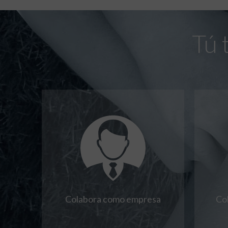
Tú 
Colabora como empresa
Co