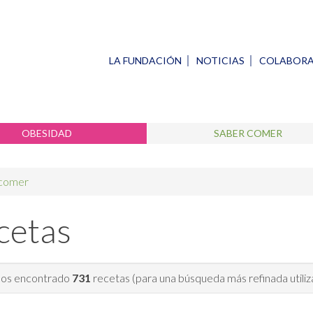
LA FUNDACIÓN
NOTICIAS
COLABOR
OBESIDAD
SABER COMER
 comer
cetas
s encontrado
731
recetas (para una búsqueda más refinada utiliza l