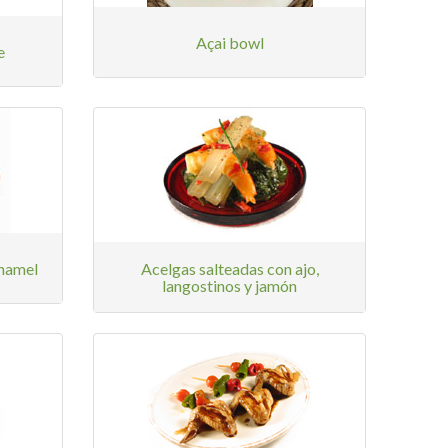
Açai bowl
e
hamel
Acelgas salteadas con ajo,
langostinos y jamón