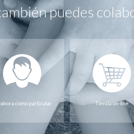
también puedes colab
labora como particular
Tienda on-line