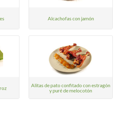
es
Alcachofas con jamón
Alitas de pato confitado con estragón
rroz
y puré de melocotón