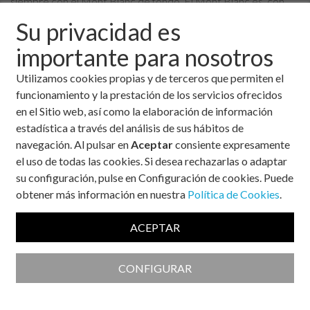
siempre con el Mont Blanc de fondo. El Mont Blanc es, con
sus 4808,73 metros de altitud, la montaña más alta de los
Su privacidad es
Alpes y la segunda montaña más alta de Europa.
importante para nosotros
Os mostramos algunas fotografías de las durísimas etapas a
las que se enfrentan nuestros participantes tras meses de
Utilizamos cookies propias y de terceros que permiten el
preparación.
funcionamiento y la prestación de los servicios ofrecidos
(Pincha sobre las imágenes para ampliarlas y desplazarte por
en el Sitio web, así como la elaboración de información
la galería).
estadística a través del análisis de sus hábitos de
navegación. Al pulsar en
Aceptar
consiente expresamente
Fotografías de la 1ª etapa: Beaufort -
el uso de todas las cookies. Si desea rechazarlas o adaptar
Saint Gervais
su configuración, pulse en Configuración de cookies. Puede
obtener más información en nuestra
Política de Cookies
.
ACEPTAR
CONFIGURAR