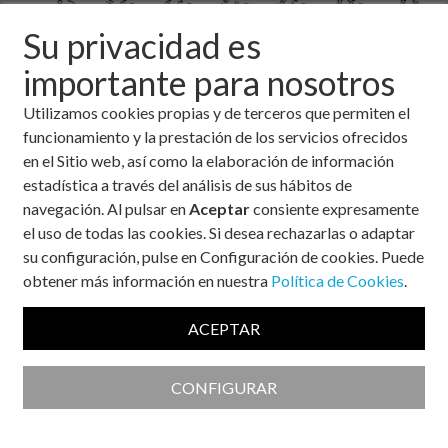
Su privacidad es
importante para nosotros
Utilizamos cookies propias y de terceros que permiten el
Desde la Fundación y con la colaboración de diferentes
funcionamiento y la prestación de los servicios ofrecidos
asociaciones de personas con diabetes (ADM, ADIVA,
en el Sitio web, así como la elaboración de información
ADIZA, ADZ, Asociación Teruel; Asociación de Oviedo,
estadística a través del análisis de sus hábitos de
Asociaciones gallegas: FEGADI) queremos comenzar el
navegación. Al pulsar en
Aceptar
consiente expresamente
primer reto del año 2018! Desde Tui hasta Santiago, unos
el uso de todas las cookies. Si desea rechazarlas o adaptar
120km del Camino.
su configuración, pulse en Configuración de cookies. Puede
Tras el éxito del año pasado, queremos seguir fomentando
obtener más información en nuestra
Política de Cookies
.
esta iniciativa, creada con el objetivo de educar a las personas
con diabetes en particular y sensibilizar a la población en
ACEPTAR
general sobre la importancia de mantenerse activos
físicamente y llevar una
alimentación equilibrada
CONFIGURAR
Alimentación equilibrada
:
Se llama dieta normal equilibrada a
la comida de todo un día (y todos los días) que contiene todos los