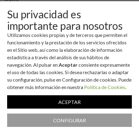
Hasta
Su privacidad es
importante para nosotros
Utilizamos cookies propias y de terceros que permiten el
Fuentes de proteínas y beneficios
funcionamiento y la prestación de los servicios ofrecidos
para la salud
en el Sitio web, así como la elaboración de información
Las personas sanas que consumen una dieta
estadística a través del análisis de sus hábitos de
equilibrada rara vez necesitan tomar
navegación. Al pulsar en
Aceptar
consiente expresamente
suplementos de proteínas.
el uso de todas las cookies. Si desea rechazarlas o adaptar
Autor:
Fundación para la Salud Novo
su configuración, pulse en Configuración de cookies. Puede
Nordisk
obtener más información en nuestra
Política de Cookies
.
Fecha:
10 de abril, 2026
ACEPTAR
Bebidas vegetales, ¿alternativa
CONFIGURAR
mejor a la leche?
Las bebidas vegetales son extractos líquidos