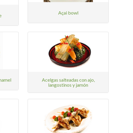
Açai bowl
e
hamel
Acelgas salteadas con ajo,
langostinos y jamón