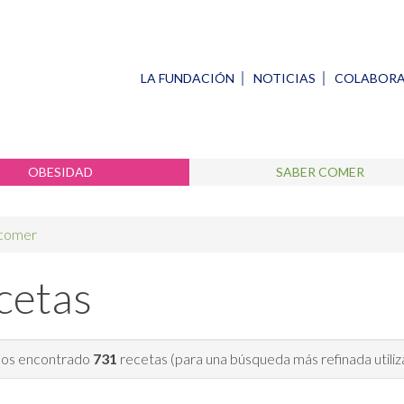
LA FUNDACIÓN
NOTICIAS
COLABOR
OBESIDAD
SABER COMER
 comer
cetas
s encontrado
731
recetas (para una búsqueda más refinada utiliza l