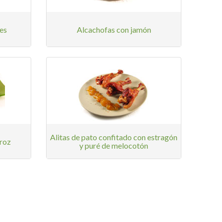
es
Alcachofas con jamón
Alitas de pato confitado con estragón
rroz
y puré de melocotón