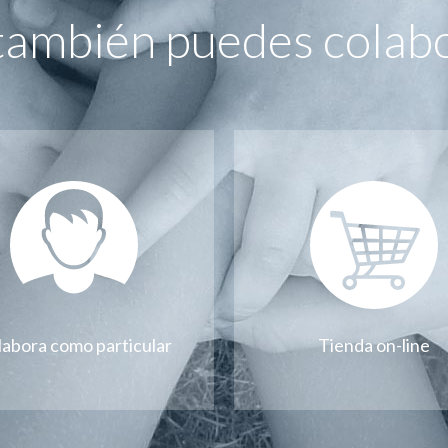
también puedes colab
labora como particular
Tienda on-line